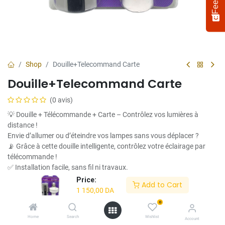
Shop
Douille+Telecommand Carte
Douille+Telecommand Carte
(0 avis)
💡 Douille + Télécommande + Carte – Contrôlez vos lumières à
distance !
Envie d’allumer ou d’éteindre vos lampes sans vous déplacer ?
📡 Grâce à cette douille intelligente, contrôlez votre éclairage par
Select
How would you rate your experience?
an
télécommande !
option
✅ Installation facile, sans fil ni travaux.
from
🔋 Faible consommation & grande portée.
Price:
Add to Cart
1
Not satisfied at all
Very satisfied
💼 Idéal pour maison, garage, boutique ou chambre à coucher.
1 150,00
DA
to
5,
0
1 150,00
DA
Next
with
Home
Search
Wishlist
Account
1