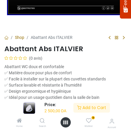
Shop
Abattant Abs ITALVIER
Abattant Abs ITALVIER
(0 avis)
Abattant WC doux et confortable
✅ Matière douce pour plus de confort
✅ Facile à installer sur la plupart des cuvettes standards
✅ Surface lavable et résistante à l’humidité
Select
How would you rate your experience?
an
✅ Design ergonomique et hygiénique
option
✅ Idéal pour un usage quotidien dans la salle de bain
from
Price:
2 500,00
DA
Add to Cart
1
Not satisfied at all
Very satisfied
2 500,00
DA
to
5,
0
Next
with
Home
Search
Wishlist
Account
1