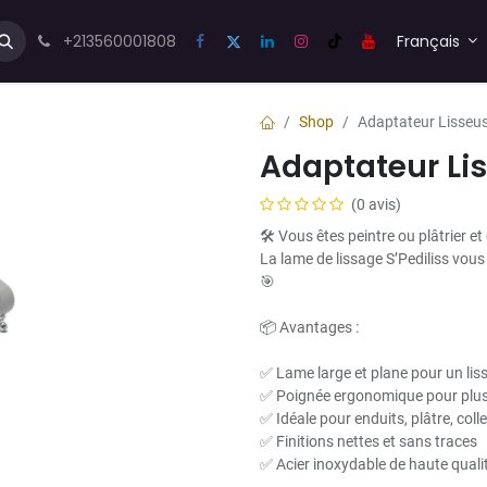
us💬
Forum
+213560001808
Blog
Français
Shop
Adaptateur Lisseu
Adaptateur Li
(0 avis)
🛠️ Vous êtes peintre ou plâtrier et
La lame de lissage S’Pediliss vous
🎯
📦 Avantages :
✅ Lame large et plane pour un lis
✅ Poignée ergonomique pour plus
✅ Idéale pour enduits, plâtre, colle
✅ Finitions nettes et sans traces
✅ Acier inoxydable de haute qualit