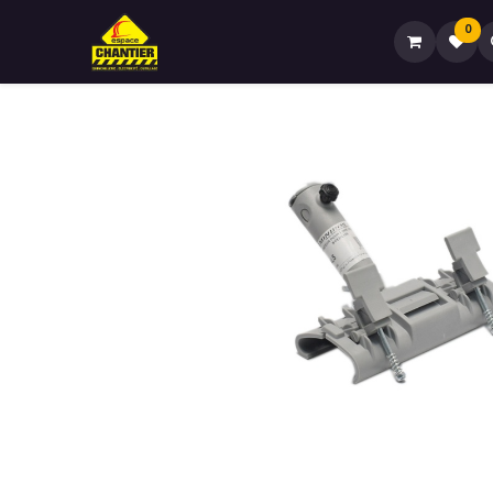
0
Accueil🏠
Boutique🏪
Contactez-no