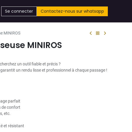
Se connecter
Contactez-nous sur whatsapp
se MINIROS
sseuse MINIROS
 cherchez un outil fiable et précis ?
 garantit un rendu lisse et professionnel à chaque passage !
sage parfait
 de confort
s, etc.
é et résistant