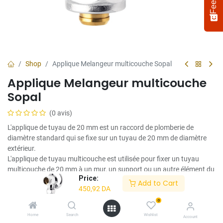
Shop
Applique Melangeur multicouche Sopal
Applique Melangeur multicouche
Sopal
(0 avis)
L'applique de tuyau de 20 mm est un raccord de plomberie de
diamètre standard qui se fixe sur un tuyau de 20 mm de diamètre
Select
How would you rate your experience?
extérieur.
an
L'applique de tuyau multicouche est utilisée pour fixer un tuyau
option
multicouche de 20 mm à un mur, un support ou un autre élément du
from
Price:
système de plomberie.
Add to Cart
1
Not satisfied at all
Very satisfied
450,92
DA
to
450,92
DA
5,
0
Next
with
Home
Search
Wishlist
Account
1