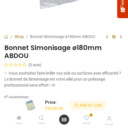
Shop
Bonnet Simonisage ø180mm ABDOU
Bonnet Simonisage ø180mm
ABDOU
(0 avis)
✨ Vous souhaitez faire briller vos sols ou surfaces avec efficacité ?
Le Bonnet de Simonisage est votre allié pour un polissage
Select
How would you rate your experience?
professionnel sans effort ! 🧼
an
option
📦 Avantages :
from
Price:
Add to Cart
1
Not satisfied at all
Very satisfied
850,00
DA
✅ Répartition homogène de la chaleur et de la pression
to
✅ Fibre de haute qualité pour un rendu brillant impeccable
5,
0
Next
✅ Compatible avec la plupart des monobrosses ou polisseuses
with
Home
Search
Wishlist
Account
1
✅ Lavable et réutilisable plusieurs fois