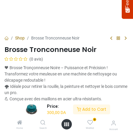
Shop
Brosse Tronconneuse Noir
Brosse Tronconneuse Noir
(0 avis)
🖤 Brosse Tronçonneuse Noire – Puissance et Précision !
Transformez votre meuleuse en une machine de nettoyage ou
décapage redoutable !
🌪️ Idéale pour retirer la rouille, la peinture et nettoyer le bois comme
Select
How would you rate your experience?
an
un pro.
option
💪 Conçue avec des maillons en acier ultra-résistants.
from
✅ Compatible avec la plupart des meuleuses standard.
Price:
Add to Cart
1
Not satisfied at all
Very satisfied
🎯 Parfaite pour les bricoleurs exigeants !
300,00
DA
to
5,
0
300,00
DA
Next
with
Home
Search
Wishlist
Account
1