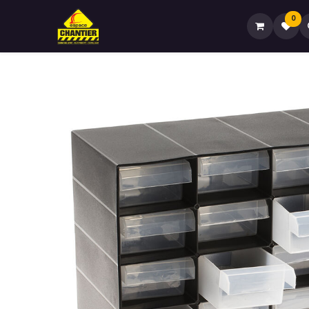
0
Accueil🏠
Boutique🏪
Contactez-no