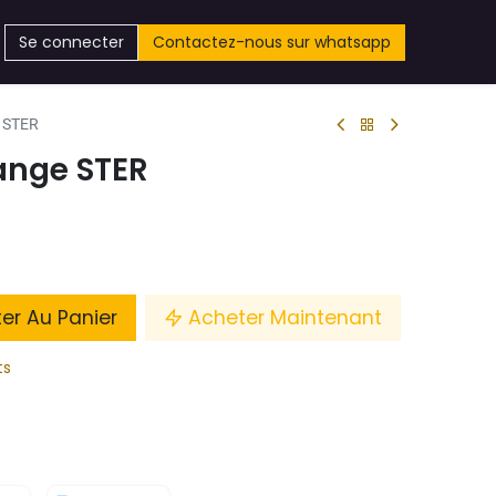
Se connecter
Contactez-nous sur whatsapp
e STER
range STER
ter Au Panier
Acheter Maintenant
ts