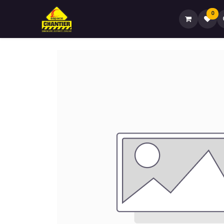
0
Accueil🏠
Boutique🏪
Contactez-no