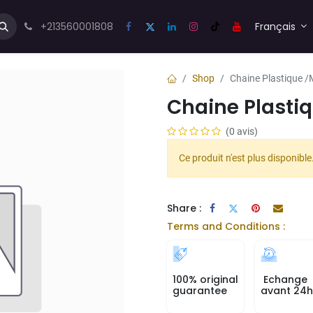
us💬
Forum
+213560001808
Blog
Français
Shop
Chaine Plastique /
Chaine Plasti
(0 avis)
Ce produit n'est plus disponible
Share :
Terms and Conditions :
100% original
Echange
guarantee
avant 24h