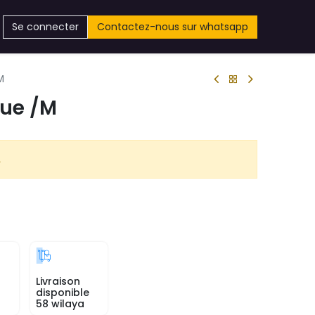
Se connecter
Contactez-nous sur whatsapp
M
que /M
.
Livraison
disponible
58 wilaya