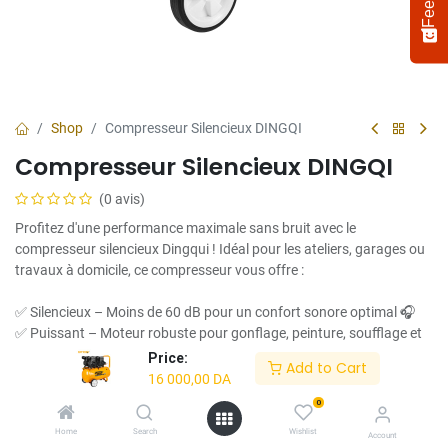
Shop
Compresseur Silencieux DINGQI
Compresseur Silencieux DINGQI
(0 avis)
Profitez d'une performance maximale sans bruit avec le
compresseur silencieux Dingqui ! Idéal pour les ateliers, garages ou
travaux à domicile, ce compresseur vous offre :
Select
How would you rate your experience?
an
✅ Silencieux – Moins de 60 dB pour un confort sonore optimal 🎧
option
✅ Puissant – Moteur robuste pour gonflage, peinture, soufflage et
from
plus encore 💪
Price:
Add to Cart
1
Not satisfied at all
Very satisfied
✅ Compact & Portable – Facile à transporter et à ranger 🧳
16 000,00
DA
to
✅ Sans huile – Moins d’entretien, plus de propreté ♻️
5,
0
Next
✅ Polyvalent – Compatible avec de nombreux outils pneumatiques
with
Home
Search
Wishlist
🔩🔧
Account
1