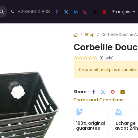
us💬
Forum
+213560001808
Blog
Français
Shop
Corbeille Douche A
Corbeille Douc
(0 avis)
Ce produit n'est plus disponible
Share :
Terms and Conditions :
100% original
Echange
guarantee
avant 24h