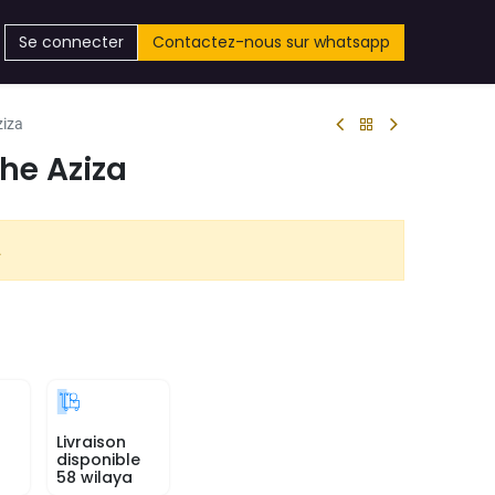
Se connecter
Contactez-nous sur whatsapp
ziza
he Aziza
.
Livraison
disponible
58 wilaya