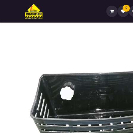
0
Accueil🏠
Boutique🏪
Contactez-no