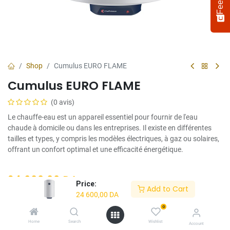
Shop
Cumulus EURO FLAME
Cumulus EURO FLAME
(0 avis)
Le chauffe-eau est un appareil essentiel pour fournir de l'eau
chaude à domicile ou dans les entreprises. Il existe en différentes
tailles et types, y compris les modèles électriques, à gaz ou solaires,
offrant un confort optimal et une efficacité énergétique.
Select
How would you rate your experience?
an
option
24 600,00
DA
from
Price:
Add to Cart
1
Not satisfied at all
Very satisfied
24 600,00
DA
to
Contenance
5,
0
Next
with
Home
Search
Wishlist
Account
50L
80L
100L
1