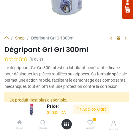
Shop
Dégripant Gri Gri 300ml
Dégripant Gri Gri 300ml
(0 avis)
Le dégrippant Gri Gri 300 ml est un lubrifiant pénétrant efficace
pour débloquer les pièces rouillées ou grippées. Sa formule spéciale
permet une action rapide, facilitant le démontage des composants
mécaniques tout en offrant une protection contre la corrosion.​
Select
How would you rate your experience?
an
option
Ce produit n'est plus disponible.
from
Price:
Add to Cart
1
Not satisfied at all
Very satisfied
300,00
DA
to
5,
0
Share :
Next
with
Terms and Conditions :
Home
Search
Wishlist
Account
1